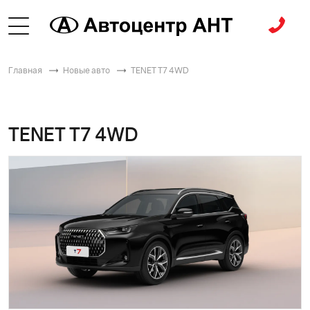
Главная
Новые авто
TENET T7 4WD
TENET T7 4WD