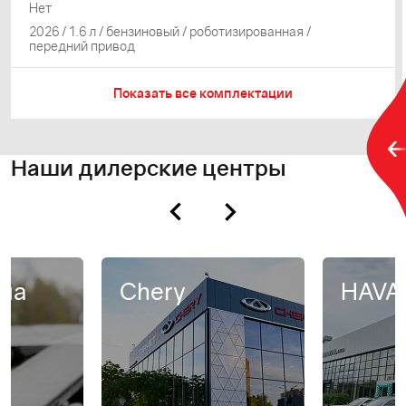
Нет
2026 / 1.6 л / бензиновый / роботизированная /
передний привод
Показать все комплектации
Наши дилерские центры
на
Chery
HAVA