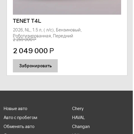
TENET T4L
2026, NL, 1.5 л, ( л/с), Бензиновый,
Роботизированная, Передний
2 259 000 Р
2 049 000
Р
Забронировать
Новые авто
Chery
Авто с пробегом
HAVAL
Обменять авто
Changan