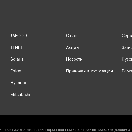
JAECOO
О нас
Серв
TENET
Акции
Запч
Solaris
Новости
Кузо
Foton
Правовая информация
Ремо
Hyundai
Mitsubishi
т носит исключительно информационный характер и ни при каких условиях 