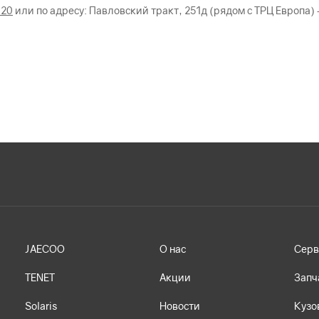
-20
или по адресу: Павловский тракт, 251д (рядом с ТРЦ Европ
JAECOO
О нас
Серв
TENET
Акции
Запч
Solaris
Новости
Кузо