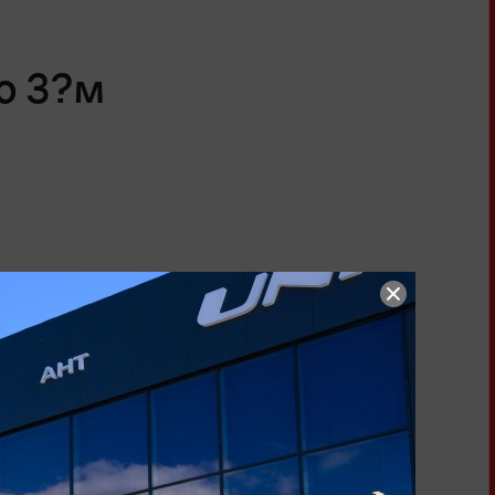
о 3?м
нтре АНТ