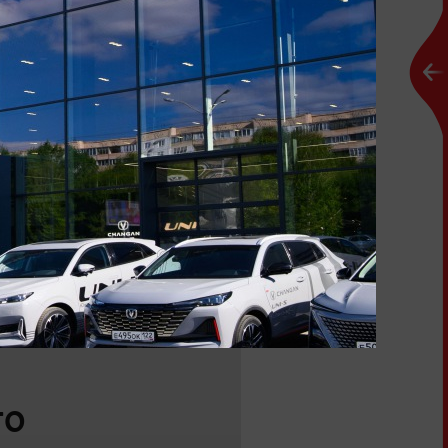
dai Автоцентра АНТ по
то