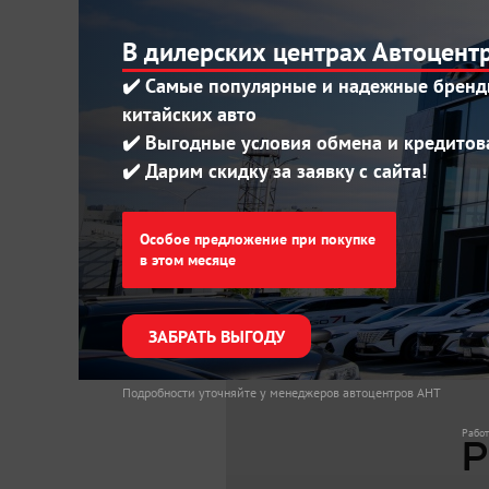
В дилерских центрах Автоцент
Проверка истории автомобил
✔️ Самые популярные и надежные брен
Оформление полного пакета 
китайских авто
✔️ Выгодные условия обмена и кредитов
Экономия вашего времени и 
✔️ Дарим скидку за заявку с сайта!
Особое предложение при покупке
в этом месяце
Вы можете получить
телефону
+7 (3852)
ЗАБРАТЬ ВЫГОДУ
Подробности уточняйте у менеджеров автоцентров АНТ
Работ
Р