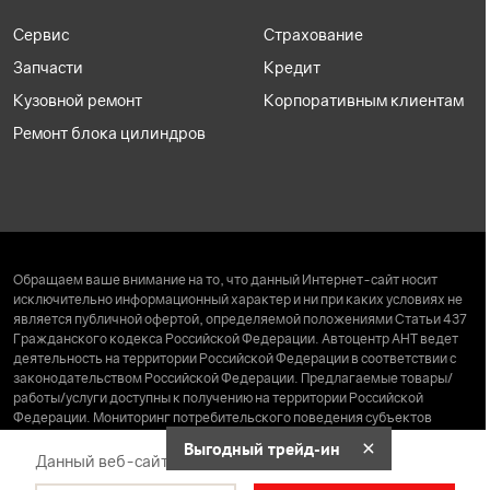
Сервис
Страхование
Запчасти
Кредит
Кузовной ремонт
Корпоративным клиентам
Ремонт блока цилиндров
Обращаем ваше внимание на то, что данный Интернет-сайт носит
исключительно информационный характер и ни при каких условиях не
является публичной офертой, определяемой положениями Статьи 437
Гражданского кодекса Российской Федерации. Автоцентр АНТ ведет
деятельность на территории Российской Федерации в соответствии с
законодательством Российской Федерации. Предлагаемые товары/
работы/услуги доступны к получению на территории Российской
Федерации. Мониторинг потребительского поведения субъектов
находящихся за пределами Российской Федерации, не ведется. Права
Выгодный трейд-ин
на сайт принадлежат ООО «АНТ Холдинг» (ИНН 2222062347, ОГРН
Данный веб-сайт использует cookie-файлы
1072222000663 от 08.02.2007 года).