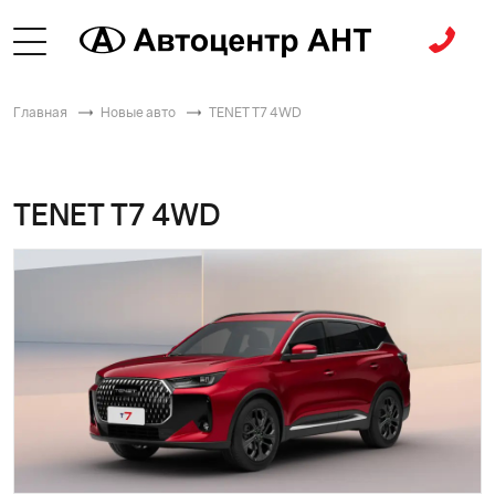
Главная
Новые авто
TENET T7 4WD
TENET T7 4WD