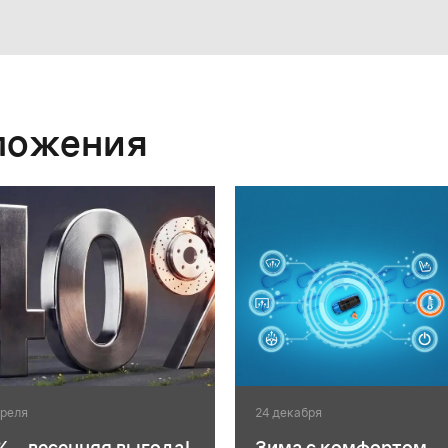
ложения
преля
24 декабря
% - весенняя выгода!
Зима с комфортом