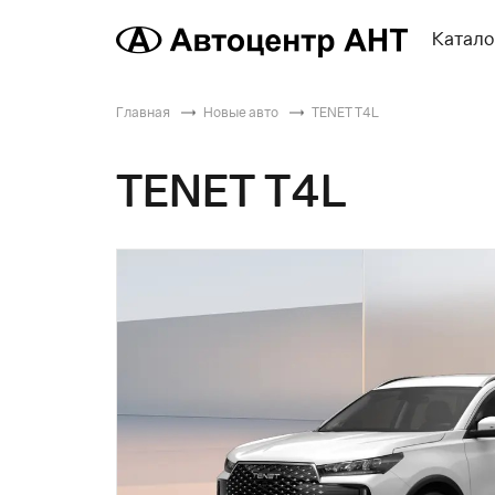
Катало
Главная
Новые авто
TENET T4L
TENET T4L