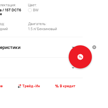
лектация:
Цвет:
в / 15T DCT6
BW
ve
од:
Двигатель:
дний
1.5 л/ Бензиновый
теристики
ие
Трейд-Ин
В кредит