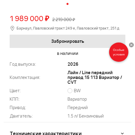
1 989 000
₽
2 219 000 ₽
Барнаул, Павловский тракт 249 е, Павловский тракт, 251 д
Забронировать
Особые
в наличии
условия
Год выпуска:
2026
Лайн / Line передний
Комплектация:
привод 15 113 Вариатор /
CVT
Цвет:
BW
КПП:
Вариатор
Привод:
Передний
Двигатель:
1.5 л/ Бензиновый
Технические характеристики