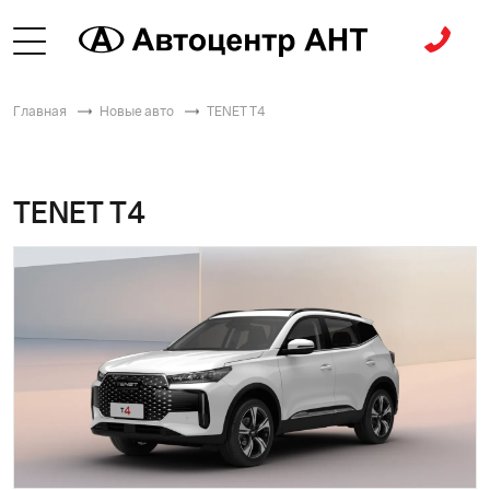
Главная
Новые авто
TENET T4
TENET T4