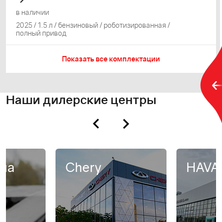
в наличии
2025 / 1.5 л / бензиновый / роботизированная /
полный привод
Показать все комплектации
Наши дилерские центры
на
Chery
HAVA