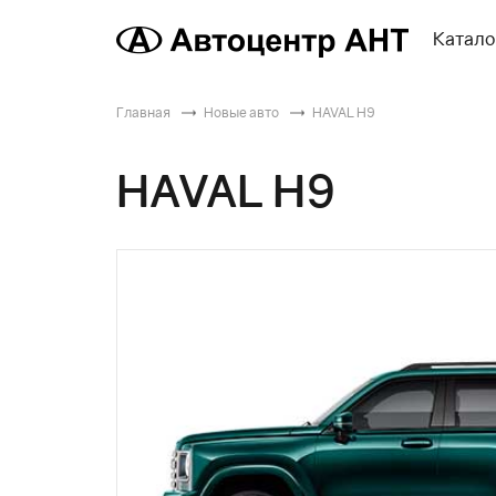
Катало
Главная
Новые авто
HAVAL H9
HAVAL H9