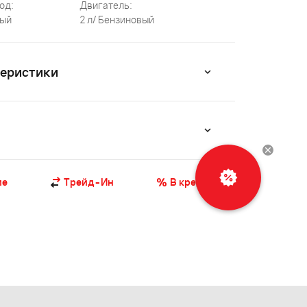
од:
Двигатель:
ый
2 л/ Бензиновый
теристики
Рассчитать
ие
Трейд-Ин
В кредит
кредит