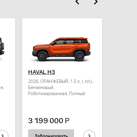
HAVAL H3
HAVAL 
2026, ОРАНЖЕВЫЙ, 1.5 л, ( л/с),
2026, ЧЕРНЫ
я,
Бензиновый,
Бензиновы
Роботизированная, Полный
Полный
3 199 000
Р
5 299
Забронировать
Заброн