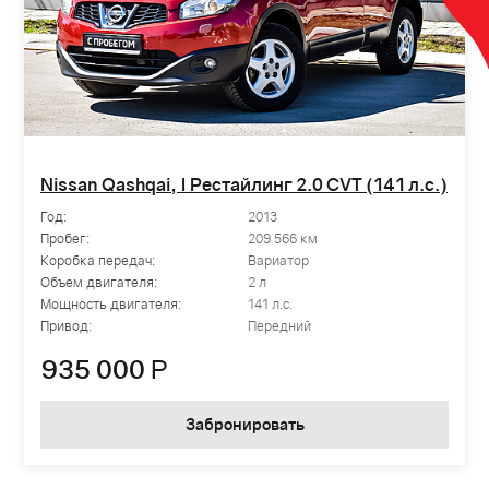
Nissan Qashqai, I Рестайлинг 2.0 CVT (141 л.с.)
Год:
2013
Пробег:
209 566 км
Коробка передач:
Вариатор
Объем двигателя:
2 л
Мощность двигателя:
141 л.с.
Привод:
Передний
935 000
Р
Забронировать