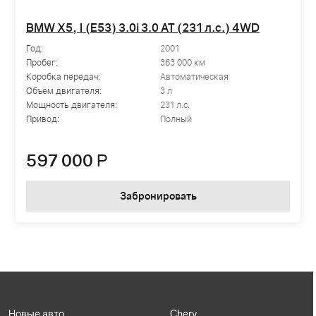
BMW X5, I (E53) 3.0i 3.0 AT (231 л.с.) 4WD
Год:
2001
Пробег:
363 000 км
Коробка передач:
Автоматическая
Объем двигателя:
3 л
Мощность двигателя:
231 л.с.
Привод:
Полный
597 000
Р
Забронировать
Новые авто
Chery