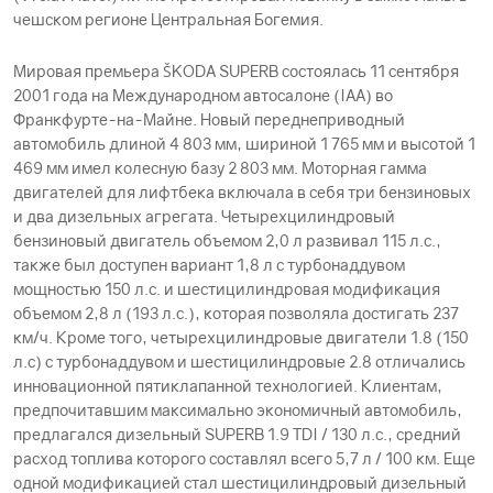
чешском регионе Центральная Богемия.
Мировая премьера ŠKODА SUPERB состоялась 11 сентября
2001 года на Международном автосалоне (IAA) во
Франкфурте-на-Майне. Новый переднеприводный
автомобиль длиной 4 803 мм, шириной 1 765 мм и высотой 1
469 мм имел колесную базу 2 803 мм. Моторная гамма
двигателей для лифтбека включала в себя три бензиновых
и два дизельных агрегата. Четырехцилиндровый
бензиновый двигатель объемом 2,0 л развивал 115 л.с.,
также был доступен вариант 1,8 л с турбонаддувом
мощностью 150 л.с. и шестицилиндровая модификация
объемом 2,8 л (193 л.с.), которая позволяла достигать 237
км/ч. Кроме того, четырехцилиндровые двигатели 1.8 (150
л.с) с турбонаддувом и шестицилиндровые 2.8 отличались
инновационной пятиклапанной технологией. Клиентам,
предпочитавшим максимально экономичный автомобиль,
предлагался дизельный SUPERB 1.9 TDI / 130 л.с., средний
расход топлива которого составлял всего 5,7 л / 100 км. Еще
одной модификацией стал шестицилиндровый дизельный