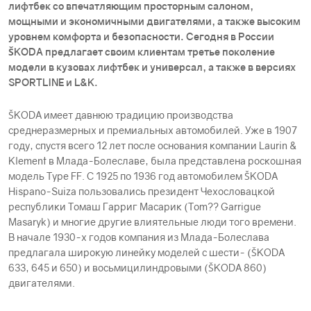
лифтбек со впечатляющим просторным салоном,
мощными и экономичными двигателями, а также высоким
уровнем комфорта и безопасности. Сегодня в России
ŠKODА предлагает своим клиентам третье поколение
модели в кузовах лифтбек и универсал, а также в версиях
SPORTLINE и L&K.
ŠKODА имеет давнюю традицию производства
среднеразмерных и премиальных автомобилей. Уже в 1907
году, спустя всего 12 лет после основания компании Laurin &
Klement в Млада-Болеславе, была представлена роскошная
модель Type FF. С 1925 по 1936 год автомобилем ŠKODА
Hispano-Suiza пользовались президент Чехословацкой
республики Томаш Гарриг Масарик (Tom?? Garrigue
Masaryk) и многие другие влиятельные люди того времени.
В начале 1930-х годов компания из Млада-Болеслава
предлагала широкую линейку моделей с шести- (ŠKODА
633, 645 и 650) и восьмицилиндровыми (ŠKODА 860)
двигателями.