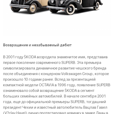
Возвращение и незабываемый дебют
В 2001 году ŠKODА возродила знаменитое имя, представив
первое поколение современного SUPERB. Эта премьера
символизировала динамичное развитие чешского бренда
после объединения с концерном Volkswagen Group, которое
произошло 10 годами ранее. Вслед за презентацией
компактной модели OCTAVIA в 1996 году, появление SUPERB
ознаменовало собой возвращение ŠKODА в сегмент
больших семейных автомобилей. В начале сентября 2001
года, еще до официальной премьеры SUPERB, тогдашний
президент Чехии и известный автолюбитель Вацлав Гавел
(V?clav Havel) лично протестировал новинку в замке Ланы в