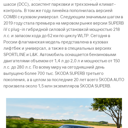
шасси (DCC), ассистент парковки и трехзонный климат-
контроль. В том же году линейка пополнилась версией
COMBI с кузовом универсал. Следующим значимым шагом в
2019 году стала премьера на мировом рынке версии SUPERB
iV с plug-in гибридной силовой установкой мощностью 218
л.с. и запасом хода до 62 км по циклу WLTP. Сегодня в
России флагманская модель представлена в кузовах
лифтбек и универсал, а также в специальных версиях
SPORTLINE и L&K. Автомобиль оснащается бензиновыми
двигателями объемом от 1,4 л до 2,0 л и мощностью от 150
л.с. до 280 л.с. По всему миру на сегодняшний день
выпущено более 700 тыс. ŠKODА SUPERB третьего
поколения, а в целом за последние 20 лет всего ŠKODА AUTO
произвела около 1,5 млн экземпляров ŠKODА SUPERB.