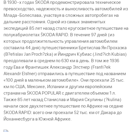
В 1930-х годах ŠKODА продемонстрировала техническое
превосходство, надежность и выносливость автомобилей из
Млада-Болеслава, участвуя в сложных автопробегах на
дальние расстояния. Одной из самых знаменитых
экспедиций 85 лет назад стало кругосветное путешествие на
полукабриолетах ŠKODА RAPID. В течение 97 дней (из
которых продолжительность управления автомобилем
составила 44 дня) путешественники Бретислав Ян Прохазка
(B?etislav Jan Proch?zka) и Йиндрич Кубиас (Jind?ich Kubias)
преодолевали в среднем по 630 км в день. В том же 1936
году Ева и Франтишек Александр Элстнер (Franti?ek
Alexandr Elstner) отправились в путешествие под названием
«100 дней в маленьком автомобиле». Они проехали 25 тыс.
км по США, Мексике, Испании и другим европейским
странам на ŠKODА POPULAR с двигателем объемом 1 л.
Также 85 лет назад Станислав и Мария Скулины (?kulina)
начали свое двухлетнее путешествие по Африке на седане
ŠKODА RAPID: всего они проехали 52 тыс. км от Дакара до
Йоханнесбурга в Южной Африке.