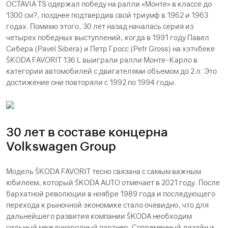
OCTAVIA TS одержал победу на ралли «Монте» в классе до
1300 см?, позднее подтвердив свой триумф в 1962 и 1963
годах. Помимо этого, 30 лет назад началась серия из
четырех победных выступлений, когда в 1991 году Павел
Сибера (Pavel Sibera) и Петр Гросс (Petr Gross) на хэтчбеке
ŠKODА FAVORIT 136 L выиграли ралли Монте-Карло в
категории автомобилей с двигателями объемом до 2 л. Это
достижение они повторяли с 1992 по 1994 годы.
30 лет в составе концерна
Volkswagen Group
Модель ŠKODА FAVORIT тесно связана с самым важным
юбилеем, который ŠKODА AUTO отмечает в 2021 году. После
бархатной революции в ноябре 1989 года и последующего
перехода к рыночной экономике стало очевидно, что для
дальнейшего развития компании ŠKODА необходим
сильный международный партнер. Современный дизайн и