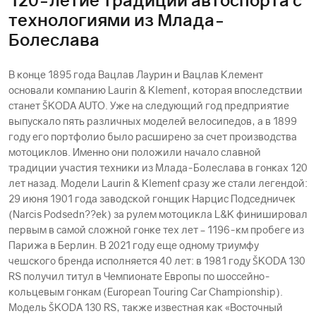
технологиями из Млада-
Болеслава
В конце 1895 года Вацлав Лаурин и Вацлав Клемент
основали компанию Laurin & Klement, которая впоследствии
станет ŠKODА AUTO. Уже на следующий год предприятие
выпускало пять различных моделей велосипедов, а в 1899
году его портфолио было расширено за счет производства
мотоциклов. Именно они положили начало славной
традиции участия техники из Млада-Болеслава в гонках 120
лет назад. Модели Laurin & Klement сразу же стали легендой:
29 июня 1901 года заводской гонщик Нарцис Подседничек
(Narcis Podsedn??ek) за рулем мотоцикла L&K финишировал
первым в самой сложной гонке тех лет – 1196-км пробеге из
Парижа в Берлин. В 2021 году еще одному триумфу
чешского бренда исполняется 40 лет: в 1981 году ŠKODА 130
RS получил титул в Чемпионате Европы по шоссейно-
кольцевым гонкам (European Touring Car Championship).
Модель ŠKODА 130 RS, также известная как «Восточный