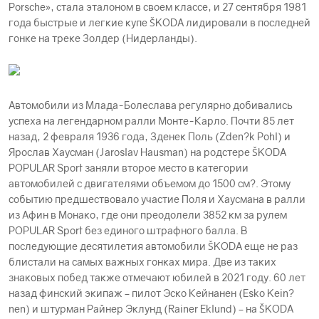
Porsche», стала эталоном в своем классе, и 27 сентября 1981
года быстрые и легкие купе ŠKODА лидировали в последней
гонке на треке Золдер (Нидерланды).
Автомобили из Млада-Болеслава регулярно добивались
успеха на легендарном ралли Монте-Карло. Почти 85 лет
назад, 2 февраля 1936 года, Зденек Поль (Zden?k Pohl) и
Ярослав Хаусман (Jaroslav Hausman) на родстере ŠKODА
POPULAR Sport заняли второе место в категории
автомобилей с двигателями объемом до 1500 см?. Этому
событию предшествовало участие Поля и Хаусмана в ралли
из Афин в Монако, где они преодолели 3852 км за рулем
POPULAR Sport без единого штрафного балла. В
последующие десятилетия автомобили ŠKODА еще не раз
блистали на самых важных гонках мира. Две из таких
знаковых побед также отмечают юбилей в 2021 году. 60 лет
назад финский экипаж – пилот Эско Кейнанен (Esko Kein?
nen) и штурман Райнер Эклунд (Rainer Eklund) – на ŠKODА