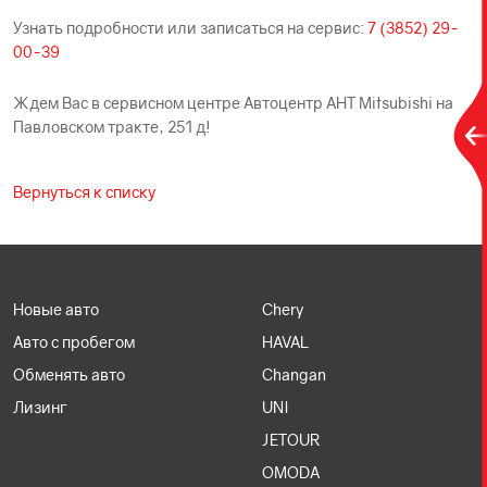
Узнать подробности или записаться на сервис:
7 (3852) 29-
00-39
Ждем Вас в сервисном центре Автоцентр АНТ Mitsubishi на
Павловском тракте, 251 д!
Вернуться к списку
Новые авто
Chery
Авто с пробегом
HAVAL
Обменять авто
Changan
Лизинг
UNI
JETOUR
OMODA