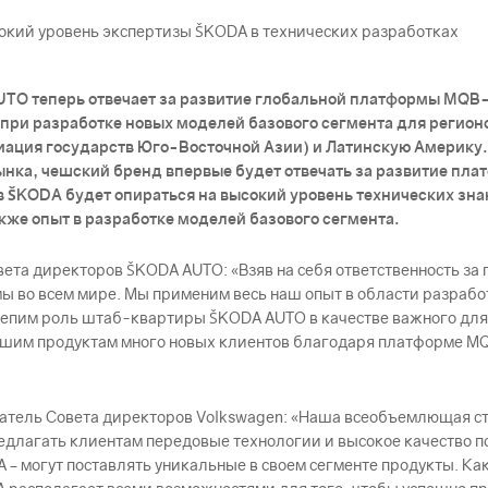
сокий уровень экспертизы ŠKODА в технических разработках
AUTO теперь отвечает за развитие глобальной платформы MQB-
при разработке новых моделей базового сегмента для регион
иация государств Юго-Восточной Азии) и Латинскую Америку
нка, чешский бренд впервые будет отвечать за развитие пла
ов ŠKODА будет опираться на высокий уровень технических зн
кже опыт в разработке моделей базового сегмента.
овета директоров ŠKODА AUTO: «Взяв на себя ответственность 
ы во всем мире. Мы применим весь наш опыт в области разрабо
укрепим роль штаб-квартиры ŠKODА AUTO в качестве важного дл
нашим продуктам много новых клиентов благодаря платформе MQ
седатель Совета директоров Volkswagen: «Наша всеобъемлющая 
едлагать клиентам передовые технологии и высокое качество п
А – могут поставлять уникальные в своем сегменте продукты. 