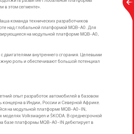
продолжить развитие глобальной платформы
 в этом сегменте».
 «Наша команда технических разработчиков
боте над глобальной платформой MQB-A0. Для
 базирующиеся на модульной платформе MQB-A0,
 с двигателями внутреннего сгорания. Целевыми
важную роль и обеспечивают большой потенциал
летний опыт разработок автомобилей в базовом
ь концерна в Индии, России и Северной Африке.
ейся на модульной платформе MQB-A0-IN,
х моделях Volkswagen и ŠKODА. В среднесрочной
 на базе платформы MQB-A0-IN дебютирует в