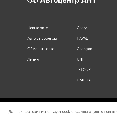
Новые авто
Chery
Авто с пробегом
HAVAL
Обменять авто
Changan
Лизинг
UNI
JETOUR
OMODA
Данный веб-сайт использует cookie-файлы с целью повыш
Обращаем ваше внимание на то, что данный Интернет-сай
положениями Статьи 437 Гражданского кодекса Российско