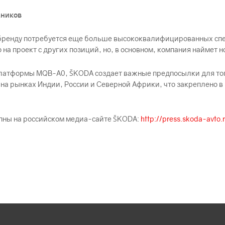
дников
ренду потребуется еще больше высококвалифицированных спец
 на проект с других позиций, но, в основном, компания наймет н
платформы MQB-A0, ŠKODА создает важные предпосылки для тог
 рынках Индии, России и Северной Африки, что закреплено в н
пны на российском медиа-сайте ŠKODА:
http://press.skoda-avto.