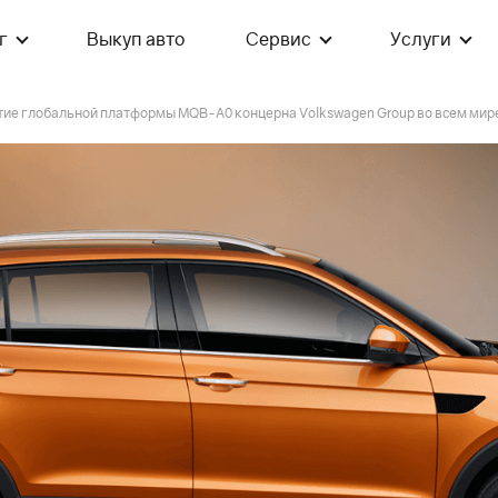
г
Выкуп авто
Сервис
Услуги
ие глобальной платформы MQB-A0 концерна Volkswagen Group во всем мир