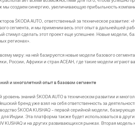
А располагает всеми возможностями для того, чтобы успешно 
ак мы создаем синергию, увеличивающую прибыльность компании
ректоров ŠKODА AUTO, ответственный за техническое развитие:
ого сегмента, и мы применим весь этот опыт в дальнейшей ра
зный стимул сделать этот проект еще успешнее. Новые модели,
ных регионах».
сему миру: на ней базируются новые модели базового сегмента
ики, России, Африки и стран АСЕАН, где такие модели играют 
ний и многолетний опыт в базовом сегменте
й уровень знаний ŠKODА AUTO в техническом развитии и много
Чешский бренд уже взял на себя ответственность за деятельност
оизводство ŠKODА KUSHAQ – первой серийной модели, базирующ
ля Индии. Эта платформа также будет использоваться в други
UV KUSHAQ и на других развивающихся рынках. Вторая модель