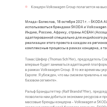
Концерн Volkswagen Group полагается на вы
Млада-Болеслав, 18 октября 2021 г. – ŠKODА 
использоваться брендами ŠKODА и Volkswagen 
Индию, Россию, Африку, страны АСЕАН (Ассоц
адаптированной специально для индийского ры
реализации этого проекта в каждом из регион
комплексные процессы в рамках концерна, а та
Томас Шефер (Thomas Sch?fer), председатель С
впервые будет заниматься адаптацией платформ
в рамках Volkswagen Group. В то же время мы 
Европе. Я убежден, что мы сможем привлечь к 
базовом сегменте».
Ральф Брандштеттер (Ralf Brandst?tter), пред
позволила нам добиться экономии ресурсов и пр
массовые бренды концерна – Volkswagen и ŠKOD