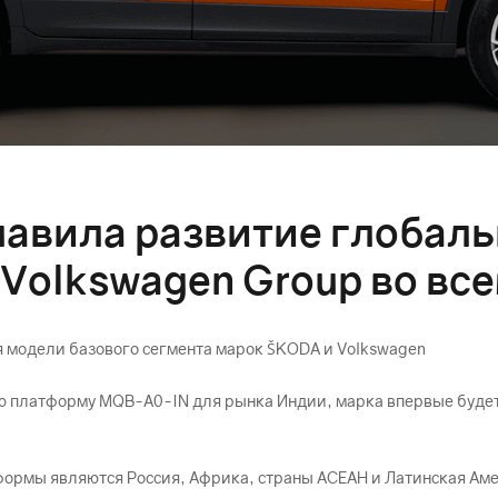
авила развитие глобал
Volkswagen Group во вс
 модели базового сегмента марок ŠKODА и Volkswagen
ю платформу MQB-A0-IN для рынка Индии, марка впервые будет
ормы являются Россия, Африка, страны АСЕАН и Латинская Ам