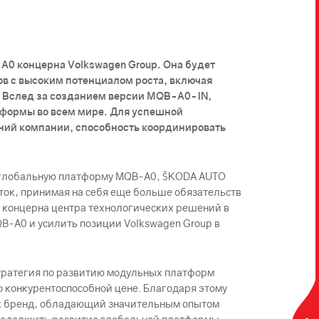
A0 концерна Volkswagen Group. Она будет
ов с высоким потенциалом роста, включая
. Вслед за созданием версии MQB-A0-IN,
тформы во всем мире. Для успешной
аний компании, способность координировать
за глобальную платформу MQB-A0, ŠKODА AUTO
ток, принимая на себя еще больше обязательств
я концерна центра технологических решений в
B-A0 и усилить позиции Volkswagen Group в
стратегия по развитию модульных платформ
о конкурентоспособной цене. Благодаря этому
Как бренд, обладающий значительным опытом