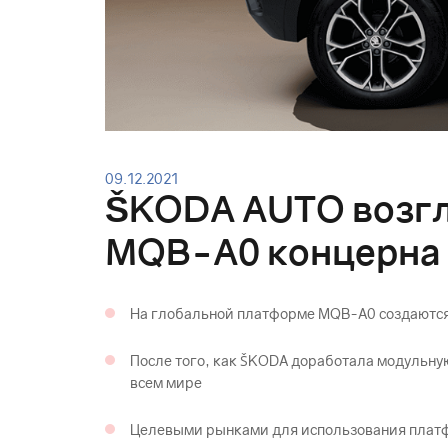
09.12.2021
ŠKODА AUTO возгл
MQB-A0 концерна 
На глобальной платформе MQB-A0 создаются
После того, как ŠKODА доработала модульну
всем мире
Целевыми рынками для использования платф