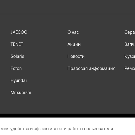
JAECOO
О нас
Серв
TENET
Акции
Запч
Solaris
Новости
Кузо
Foton
Правовая информация
Ремо
Hyundai
Mitsubishi
ения удобства и эффективности работы пользователя.
т носит исключительно информационный характер и ни при каких условиях 
й Федерации. Автоцентр АНТ ведет деятельность на территории Российско