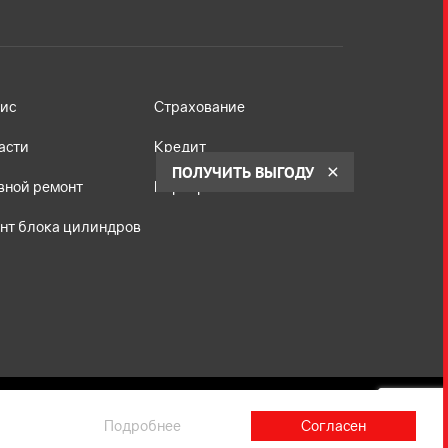
ис
Страхование
асти
Кредит
ПОЛУЧИТЬ ВЫГОДУ
вной ремонт
Корпоративным клиентам
нт блока цилиндров
Подробнее
Согласен
не является публичной офертой, определяемой
й Федерации в соответствии с законодательством