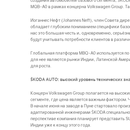
создания автомобилей базового сегмента, ŠKOD
MQB-A0 в рамках концерна Volkswagen Group. Т
Иоганнес Нефт (Johannes Neft), член Совета ди
обладает глубоким пониманием специфики базов
нас это большая честь и, одновременно, серьё
будут учитывать потребности клиентов в различ
Глобальная платформа MBQ-A0 используется по в
для нее являются рынки Индии, Латинской Амер
для роста.
ŠKODА AUTO: высокий уровень технических зна
Концерн Volkswagen Group полагается на высоки
сегменте, где цена является важным фактором. 
В начале июня на заводе в Пуне стартовало пр
адаптированной инженерами ŠKODА специально д
перспективе компания планирует представить S
Индии уже к концу этого года.