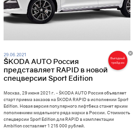
29.06.2021
Выгодный
Особые
ŠKODА AUTO Россия
трейд-ин
условия
представляет RAPID в новой
спецверсии Sport Edition
Москва, 29 июня 2021 г. – ŠKODА AUTO Россия объявляет
старт приема заказов на ŠKODА RAPID в исполнении Sport
Edition. Новая версия популярного лифтбека станет ярким
пополнением модельного ряда марки в России. Стоимость
спецверсии Sport Edition для RAPID в комплектации
Ambition составляет 1 215 000 рублей.