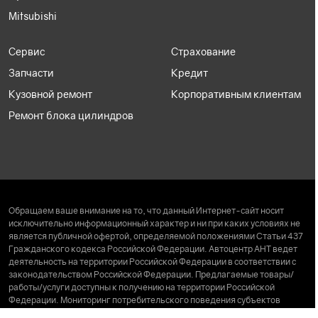
Mitsubishi
Сервис
Страхование
Запчасти
Кредит
Кузовной ремонт
Корпоративным клиентам
Ремонт блока цилиндров
Обращаем ваше внимание на то, что данный Интернет-сайт носит
исключительно информационный характер и ни при каких условиях не
является публичной офертой, определяемой положениями Статьи 437
Гражданского кодекса Российской Федерации. Автоцентр АНТ ведет
деятельность на территории Российской Федерации в соответствии с
законодательством Российской Федерации. Предлагаемые товары/
работы/услуги доступны к получению на территории Российской
Федерации. Мониторинг потребительского поведения субъектов
находящихся за пределами Российской Федерации, не ведется. Права