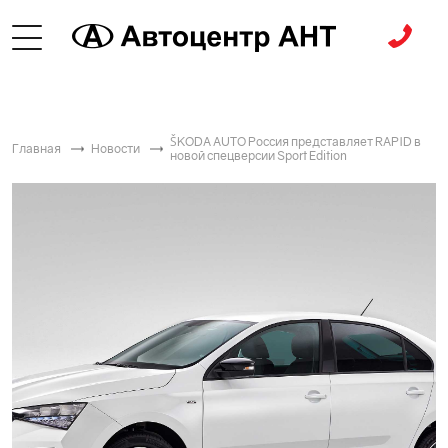
ŠKODА AUTO Россия представляет RAPID в
Главная
Новости
новой спецверсии Sport Edition