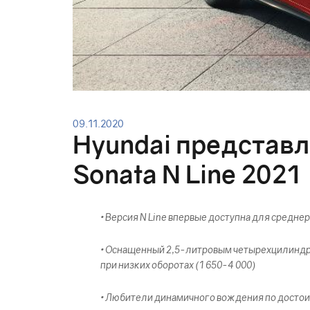
09.11.2020
Hyundai представ
Sonata N Line 2021
• Версия N Line впервые доступна для средне
• Оснащенный 2,5-литровым четырехцилиндров
при низких оборотах (1 650-4 000)
• Любители динамичного вождения по достои