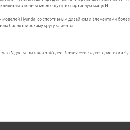
 клиентам в полной мере ощутить спортивную мощь N.
ых моделей Hyundai со спортивным дизайном и элементами более
ению более широкому кругу клиентов.
нты N доступны только в Корее. Технические характеристики и фун