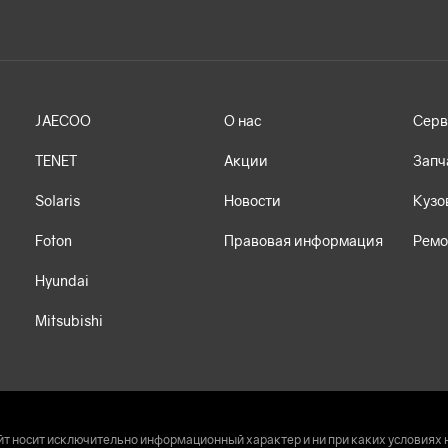
JAECOO
О нас
Серв
TENET
Акции
Запч
Solaris
Новости
Кузо
Foton
Правовая информация
Ремо
Hyundai
Mitsubishi
т носит исключительно информационный характер и ни при каких условиях 