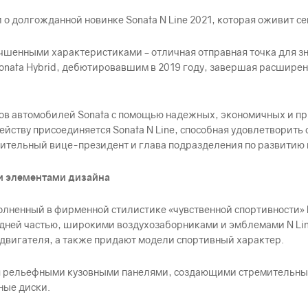
 о долгожданной новинке Sonata N Line 2021, которая оживит с
лучшенными характеристиками – отличная отправная точка для з
Sonata Hybrid, дебютировавшим в 2019 году, завершая расшире
ов автомобилей Sonata с помощью надежных, экономичных и п
ейству присоединяется Sonata N Line, способная удовлетворить 
ительный вице-президент и глава подразделения по развитию п
и элементами дизайна
полненный в фирменной стилистике «чувственной спортивности»
дней частью, широкими воздухозаборниками и эмблемами N Lin
вигателя, а также придают модели спортивный характер.
тся рельефными кузовными панелями, создающими стремительны
ные диски.