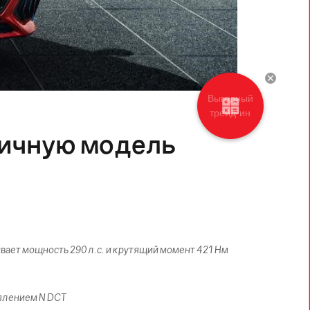
Выгодный
трейд-ин
мичную модель
ает мощность 290 л.с. и крутящий момент 421 Нм
еплением N DCT