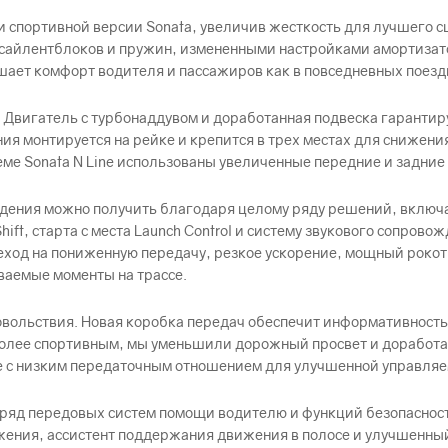
 спортивной версии Sonata, увеличив жесткость для лучшего с
сайлентблоков и пружин, измененными настройками амортизат
шает комфорт водителя и пассажиров как в повседневных поездк
 кг. Двигатель с турбонаддувом и доработанная подвеска гаран
ия монтируется на рейке и крепится в трех местах для снижени
еме Sonata N Line использованы увеличенные передние и задние
дения можно получить благодаря целому ряду решений, включ
ift, старта с места Launch Control и систему звукового сопрово
ход на пониженную передачу, резкое ускорение, мощный роко
ываемые моменты на трассе.
довольствия. Новая коробка передач обеспечит информативность
е более спортивным, мы уменьшили дорожный просвет и доработ
е с низким передаточным отношением для улучшенной управляе
й ряд передовых систем помощи водителю и функций безопасно
жения, ассистент поддержания движения в полосе и улучшенны