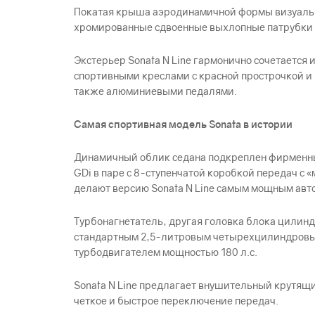
Покатая крыша аэродинамичной формы визуальн
хромированные сдвоенные выхлопные патрубки и
Экстерьер Sonata N Line гармонично сочетается
спортивными креслами с красной прострочкой 
также алюминиевыми педалями.
Самая спортивная модель Sonata в истории
Динамичный облик седана подкреплен фирменны
GDi в паре с 8-ступенчатой коробкой передач с
делают версию Sonata N Line самым мощным авт
Турбонагнетатель, другая головка блока цилин
стандартным 2,5-литровым четырехцилиндровым
турбодвигателем мощностью 180 л.с.
Sonata N Line предлагает внушительный крутящи
четкое и быстрое переключение передач.