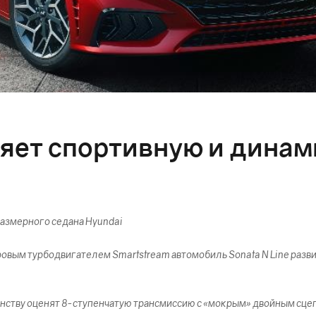
ляет спортивную и дина
размерного седана Hyundai
ым турбодвигателем Smartstream автомобиль Sonata N Line развив
нству оценят 8-ступенчатую трансмиссию с «мокрым» двойным сц