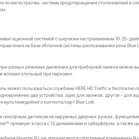
ия по магистралям, система предотвращения столкновений в сл
ом.
ио-навигационной системой с широким настраиваемым 10,25-дю
правления на базе облачной системы распознавания речи Blue 
 при разных режимах движения для приборной панели можно вы
и вспомогательный при парковке.
ель может пользоваться службами HERE HD Traffic и бесплатно
 одновременно два устройства: одно для звонков, другое – для
я мультимедийного контента/карт Blue Link.
ся сенсорным датчиком на наружных дверных ручках, функциями
ose™ премиум-класса с 12 динамиками и сабвуфером, а также 
били Hyundai N Line предлагаются спортивные компоненты N н