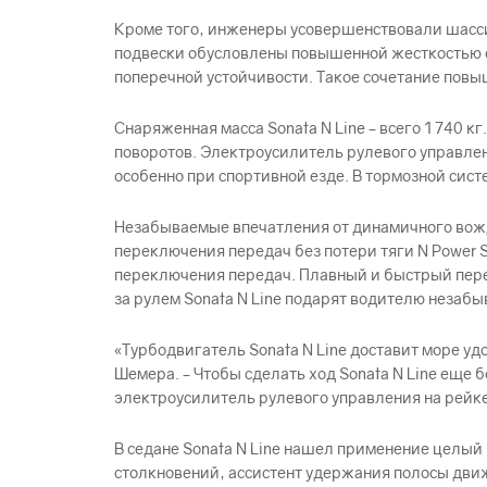
Кроме того, инженеры усовершенствовали шасси
подвески обусловлены повышенной жесткостью 
поперечной устойчивости. Такое сочетание повы
Снаряженная масса Sonata N Line – всего 1 740
поворотов. Электроусилитель рулевого управлен
особенно при спортивной езде. В тормозной сист
Незабываемые впечатления от динамичного вож
переключения передач без потери тяги N Power Sh
переключения передач. Плавный и быстрый пере
за рулем Sonata N Line подарят водителю незаб
«Турбодвигатель Sonata N Line доставит море у
Шемера. – Чтобы сделать ход Sonata N Line ещ
электроусилитель рулевого управления на рейк
В седане Sonata N Line нашел применение целы
столкновений, ассистент удержания полосы дви