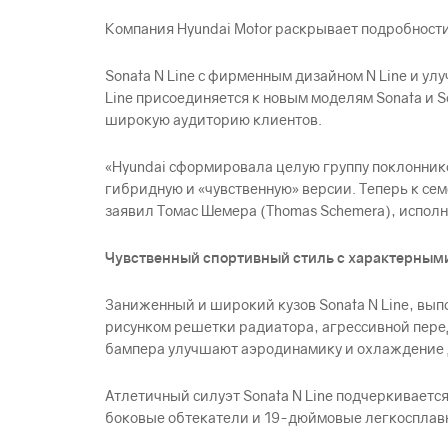
Компания Hyundai Motor раскрывает подробности
Sonata N Line с фирменным дизайном N Line и у
Line присоединяется к новым моделям Sonata и 
широкую аудиторию клиентов.
«Hyundai сформировала целую группу поклонник
гибридную и «чувственную» версии. Теперь к сем
заявил Томас Шемера (Thomas Schemera), исполн
Чувственный спортивный стиль с характерным
Заниженный и широкий кузов Sonata N Line, вы
рисунком решетки радиатора, агрессивной пере
бампера улучшают аэродинамику и охлаждение д
Атлетичный силуэт Sonata N Line подчеркивае
боковые обтекатели и 19-дюймовые легкосплав