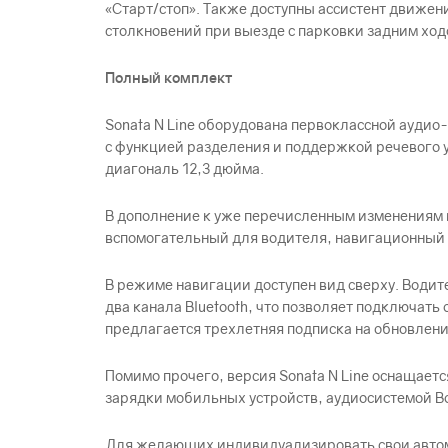
«Старт/стоп». Также доступны ассистент движен
столкновений при выезде с парковки задним ход
Полный комплект
Sonata N Line оборудована первоклассной ауд
с функцией разделения и поддержкой речевого у
диагональ 12,3 дюйма.
В дополнение к уже перечисленным изменениям
вспомогательный для водителя, навигационный 
В режиме навигации доступен вид сверху. Водит
два канала Bluetooth, что позволяет подключать
предлагается трехлетняя подписка на обновлени
Помимо прочего, версия Sonata N Line оснащает
зарядки мобильных устройств, аудиосистемой B
Для желающих индивидуализировать свои автомо