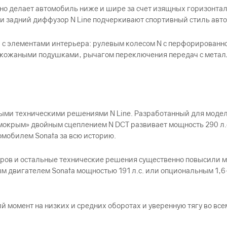
о делает автомобиль ниже и шире за счет изящных горизонтал
 задний диффузор N Line подчеркивают спортивный стиль авт
 и с элементами интерьера: рулевым колесом N с перфорирован
и кожаными подушками, рычагом переключения передач с метал
ми техническими решениями N Line. Разработанный для модел
 «мокрым» двойным сцеплением N DCT развивает мощность 290 л.
омобилем Sonata за всю историю.
дров и остальные технические решения существенно повысили м
 двигателем Sonata мощностью 191 л.с. или опциональным 1
й момент на низких и средних оборотах и уверенную тягу во вс