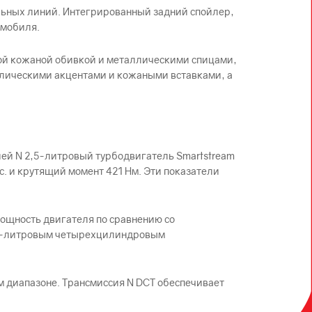
ьных линий. Интегрированный задний спойлер,
омобиля.
ной кожаной обивкой и металлическими спицами,
лическими акцентами и кожаными вставками, а
ей N 2,5-литровый турбодвигатель Smartstream
с. и крутящий момент 421 Нм. Эти показатели
ощность двигателя по сравнению со
,6-литровым четырехцилиндровым
ем диапазоне. Трансмиссия N DCT обеспечивает