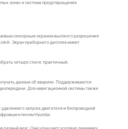
епых зонах и система предотвращения
ймовым сенсорным экраном высокого разрешения
Link®. Экран приборного дисплея имеет
брать четыре стиля: практичный,
 получать данные об авариях. Поддерживаются
 аудиопередачи. Для навигационной системы также
 удаленного запуска двигателя и беспроводной
цифровым ключом Hyundai.
а разный вкус. Они улучшают ходовую динамику