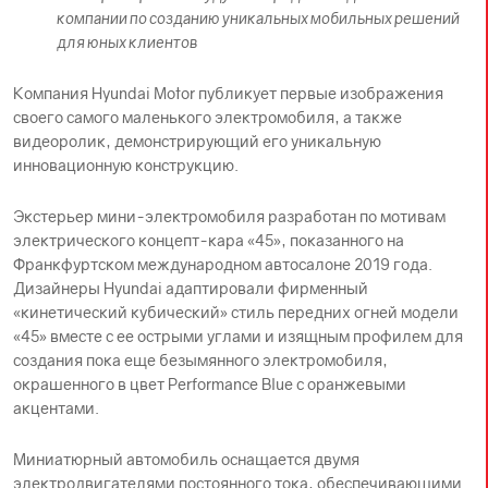
компании по созданию уникальных мобильных решений
для юных клиентов
Компания Hyundai Motor публикует первые изображения
своего самого маленького электромобиля, а также
видеоролик, демонстрирующий его уникальную
инновационную конструкцию.
Экстерьер мини-электромобиля разработан по мотивам
электрического концепт-кара «45», показанного на
Франкфуртском международном автосалоне 2019 года.
Дизайнеры Hyundai адаптировали фирменный
«кинетический кубический» стиль передних огней модели
«45» вместе с ее острыми углами и изящным профилем для
создания пока еще безымянного электромобиля,
окрашенного в цвет Performance Blue с оранжевыми
акцентами.
Миниатюрный автомобиль оснащается двумя
электродвигателями постоянного тока, обеспечивающими