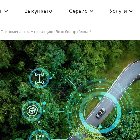
г
Выкуп авто
Сервис
Услуги
Т напоминает вам про акцию «Лето без проблем»!