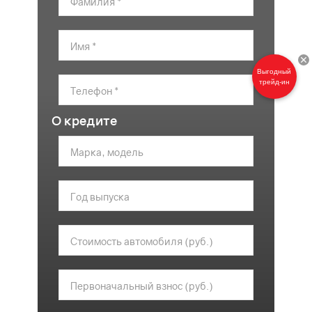
Выгодный
трейд-ин
О кредите