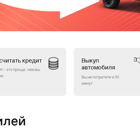
считать кредит
Выкуп
автомобиля
т - это проще, чем вы
ли
Вы не потратите и 30
минут
илей