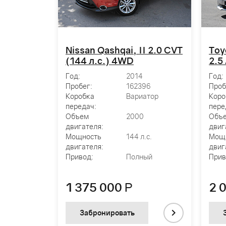
(XA40)
Nissan Qashqai, II 2.0 CVT
Toy
)
(144 л.с.) 4WD
2.5 
Год:
2014
Год:
84
Пробег:
162396
Проб
атор
Коробка
Вариатор
Коро
передач:
пере
0
Объем
2000
Объ
двигателя:
двиг
.с.
Мощность
144 л.с.
Мощ
двигателя:
двиг
дний
Привод:
Полный
Прив
1 375 000
Р
2 
Забронировать