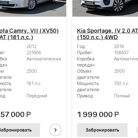
ota Camry, VII (XV50)
Kia Sportage, IV 2.0 A
AT (181 л.с.)
(150 л.с.) 4WD
2012
Год:
2016
ег:
221656
Пробег:
158637
бка
Автоматическая
Коробка
Автоматич
дач:
передач:
ем
2500
Объем
2000
ателя:
двигателя:
ность
181 л.с.
Мощность
150 л.с.
ателя:
двигателя:
од:
Передний
Привод:
Полный
057 000
Р
1 999 000
Р
Забронировать
Забронировать