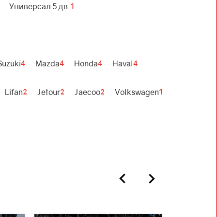
Универсал 5 дв.
1
Suzuki
Mazda
Honda
Haval
4
4
4
4
Lifan
Jetour
Jaecoo
Volkswagen
2
2
2
1