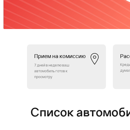
Прием на комиссию
Рас
Креди
7 дней в неделю ваш
дума
автомобиль готов к
просмотру
Список автомоб