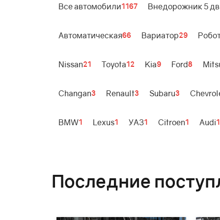
Все автомобили
Внедорожник 5 дв
1167
Автоматическая
Вариатор
Робо
66
29
Nissan
Toyota
Kia
Ford
Mits
21
12
9
8
Changan
Renault
Subaru
Chevrol
3
3
3
BMW
Lexus
УАЗ
Citroen
Audi
1
1
1
1
1
Последние поступ