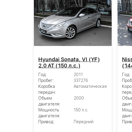
Hyundai Sonata, VI (YF)
Nis
CVT (141
2.0 AT (150 л.с.)
(14
Год:
2011
Год:
Пробег:
337276
Проб
Коробка
Автоматическая
Коро
55
передач:
пере
атор
Объем
2000
Объ
двигателя:
двиг
0
Мощность
150 л.с.
Мощ
двигателя:
двиг
.с.
Привод:
Передний
Прив
ный