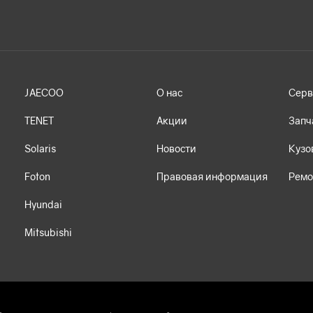
JAECOO
О нас
Серв
TENET
Акции
Запч
Solaris
Новости
Кузо
Foton
Правовая информация
Ремо
Hyundai
Mitsubishi