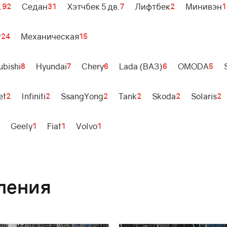
.
Седан
Хэтчбек 5 дв.
Лифтбек
Минивэн
92
31
7
2
1
т
Механическая
24
15
ubishi
Hyundai
Chery
Lada (ВАЗ)
OMODA
8
7
6
6
5
et
Infiniti
SsangYong
Tank
Skoda
Solaris
2
2
2
2
2
2
Geely
Fiat
Volvo
1
1
1
ления