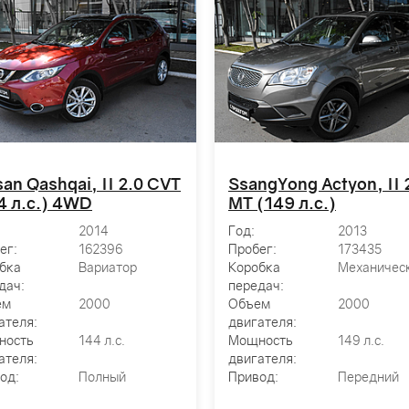
san Qashqai, II 2.0 CVT
SsangYong Actyon, II 
4 л.с.) 4WD
MT (149 л.с.)
2014
Год:
2013
ег:
162396
Пробег:
173435
бка
Вариатор
Коробка
Механичес
дач:
передач:
ем
2000
Объем
2000
ателя:
двигателя:
ность
144 л.с.
Мощность
149 л.с.
ателя:
двигателя:
од:
Полный
Привод:
Передний