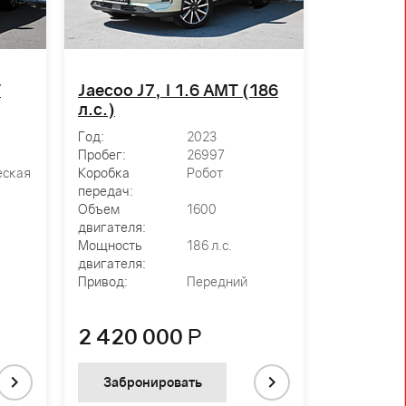
T
Jaecoo J7, I 1.6 AMT (186
Lada (ВАЗ
л.с.)
1.7 MT (
Год:
2023
Год:
Пробег:
26997
Пробег:
еская
Коробка
Робот
Коробка
передач:
передач:
Объем
1600
Объем
двигателя:
двигателя:
Мощность
186 л.с.
Мощность
двигателя:
двигателя:
Привод:
Передний
Привод:
2 420 000
Р
1 075 
Забронировать
Заброн