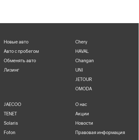
В наличии
30
авто
Новые авто
Chery
Авто с пробегом
HAVAL
Обменять авто
Changan
JETOUR X70PLUS
Лизинг
UNI
2026, Черный, 1.6 л, Бензиновый, Роботизированная,
JETOUR
Передний
OMODA
3 399 000 Р
2 439 000
Р
JAECOO
О нас
TENET
Акции
Забронировать
Solaris
Новости
Foton
Правовая информация