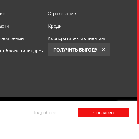
JAECOO J8
ис
Страхование
2026, Crystal Black, 2 л,
Роботизированная, Полный
асти
Кредит
автоматический
вной ремонт
Корпоративным клиентам
4 599 000 Р
ПОЛУЧИТЬ ВЫГОДУ
нт блока цилиндров
4 449 000
Р
Забронировать
Подробнее
Согласен
не является публичной офертой, определяемой
й Федерации в соответствии с законодательством
инг потребительского поведения субъектов находящихся
63 от 08.02.2007 года).