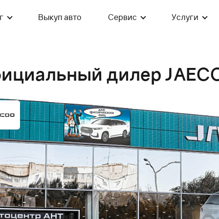
г
Выкуп авто
Сервис
Услуги
фициальный дилер JAEC