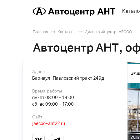
Катало
Главная
Контакты
Дилерский центр JAECOO
Автоцентр АНТ, о
Адрес
Отдел продаж
Барнаул, Павловский тракт 249д
+7 (3852) 23-00-10
Сервисный центр
Время работы
+7 (3852) 23-00-20
пн-пт 08:00 - 19:00
сб-вс 09:00 - 17:00
Электронная почта
Сайт
jaecoo-ant22.ru