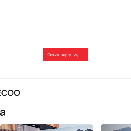
Скрыть карту
AECOO
а