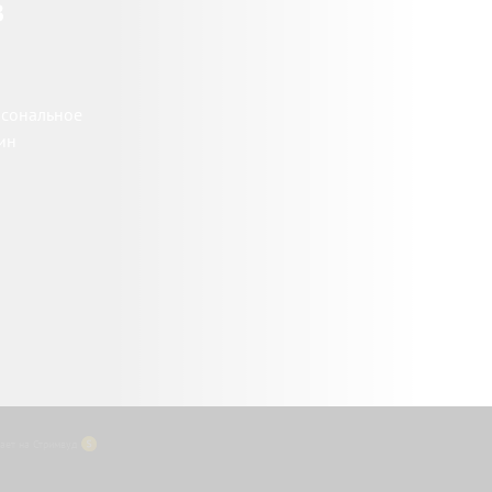
в
рсональное
ин
ает на Стримвуд