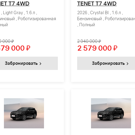
ET T7 4WD
TENET T7 4WD
, Light Gray , 1.6 л ,
2026 , Crystal Bl , 1.6 л ,
иновый , Роботизированная
Бензиновый , Роботизирова
лный
, Полный
0 000 ₽
2 940 000 ₽
579 000
₽
2 579 000
₽
Забронировать
Забронировать