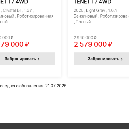
ET T7 4WD
TENET T7 4WD
, Crystal Bl , 1.6 л ,
2026 , Light Gray , 1.6 л ,
иновый , Роботизированная
Бензиновый , Роботизирова
лный
, Полный
0 000 ₽
2 940 000 ₽
579 000
₽
2 579 000
₽
Забронировать
Забронировать
следнего обновления: 21.07.2026