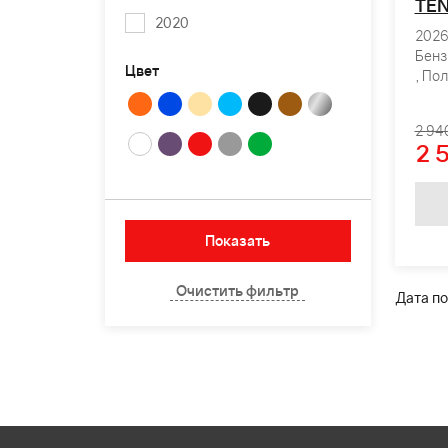
TEN
2020
2026 
Бенз
Цвет
, По
2 94
2 
Дата по