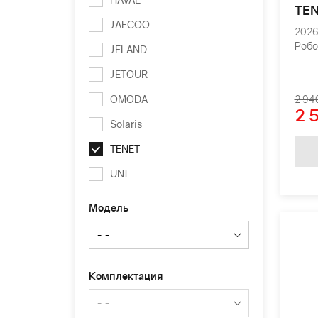
TEN
JAECOO
2026 
Робо
JELAND
JETOUR
OMODA
2 94
2 
Solaris
TENET
UNI
Модель
Комплектация