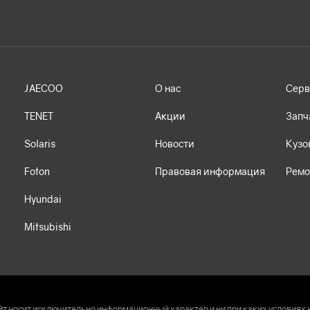
JAECOO
О нас
Серв
TENET
Акции
Запч
Solaris
Новости
Кузо
Foton
Правовая информация
Ремо
Hyundai
Mitsubishi
т носит исключительно информационный характер и ни при каких условиях 