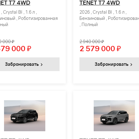
ET T7 4WD
TENET T7 4WD
, Crystal Bl , 1.6 л ,
2026 , Crystal Bl , 1.6 л ,
иновый , Роботизированная
Бензиновый , Роботизирова
лный
, Полный
0 000 ₽
2 940 000 ₽
579 000
₽
2 579 000
₽
Забронировать
Забронировать