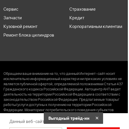
Сервис
Страхование
Запчасти
Кредит
Кузовной ремонт
Корпоративным клиентам
Ремонт блока цилиндров
Обращаем ваше внимание на то, что данный Интернет-сайт носит
исключительно информационный характер и ни при каких условиях не
является публичной офертой, определяемой положениями Статьи 437
Гражданского кодекса Российской Федерации. Автоцентр АНТ ведет
деятельность на территории Российской Федерации в соответствии с
законодательством Российской Федерации. Предлагаемые товары/
работы/услуги доступны к получению на территории Российской
Федерации. Мониторинг потребительского поведения субъектов
находящихся за пределами Российской Федерации, не ведется. Права
Выгодный трейд-ин
на сайт принадлежат ООО «АНТ Холдинг» (ИНН 2222062347, ОГРН
Данный веб-сайт использует cookie-файлы
1072222000663 от 08.02.2007 года).