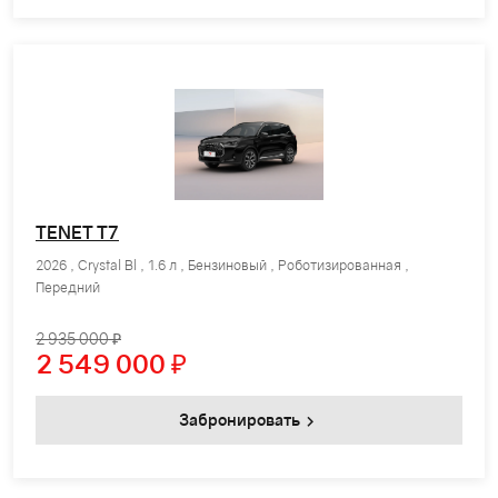
TENET T7
2026 , Crystal Bl , 1.6 л , Бензиновый , Роботизированная ,
Передний
2 935 000 ₽
2 549 000
₽
Забронировать