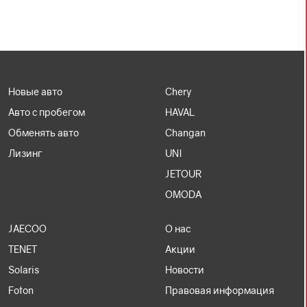
В наличии
52
авто
Новые авто
Chery
Авто с пробегом
HAVAL
Обменять авто
Changan
HAVAL H9
Лизинг
UNI
2026, СЕРЫЙ, 2 л, Бензиновый, Автоматическая, Полный
JETOUR
OMODA
5 399 000
Р
JAECOO
О нас
TENET
Акции
Забронировать
Solaris
Новости
Foton
Правовая информация