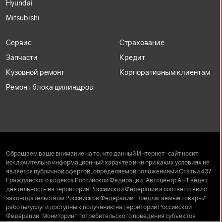
Hyundai
Mitsubishi
Сервис
Страхование
Запчасти
Кредит
Кузовной ремонт
Корпоративным клиентам
HAVAL H9
Ремонт блока цилиндров
2026, СЕРЫЙ, 2 л, Бензиновый, Автоматическая, Полный
5 399 000
Р
Обращаем ваше внимание на то, что данный Интернет-сайт носит
исключительно информационный характер и ни при каких условиях не
Забронировать
является публичной офертой, определяемой положениями Статьи 437
Гражданского кодекса Российской Федерации. Автоцентр АНТ ведет
деятельность на территории Российской Федерации в соответствии с
законодательством Российской Федерации. Предлагаемые товары/
работы/услуги доступны к получению на территории Российской
Федерации. Мониторинг потребительского поведения субъектов