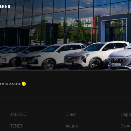
ия, это ода стилю и ощущениям! Вы влюбитесь в каждую деталь 
ания
 дилер JAECOO в Барнауле.
Ц «Европа»
ает на Стримвуд
JAECOO
О нас
Серв
TENET
Акции
Запч