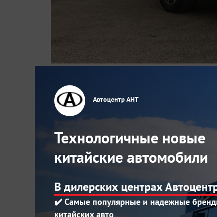
11.07.2025
Познакомьтесь с J
Автоцентр АНТ
взрывает шаблоны
Технологичные новые
китайские автомобили
Этот красавец выделяется агрессивными лин
Внутри – настоящее пространство стиля: мя
Элементы управления интуитивно понятны, а
В дилерских центрах Автоцент
✔️ Самые популярные и надежные брен
китайских авто