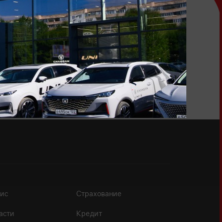
и захотите повторить эту историю снова и снова!
ис
Страхование
асти
Кредит