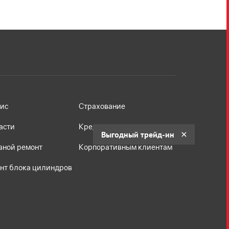
ис
Страхование
асти
Кредит
Выгодный трейд-ин
вной ремонт
Корпоративным клиентам
нт блока цилиндров