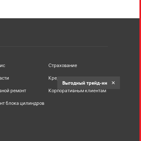
ис
Страхование
асти
Кредит
Выгодный трейд-ин
вной ремонт
Корпоративным клиентам
нт блока цилиндров