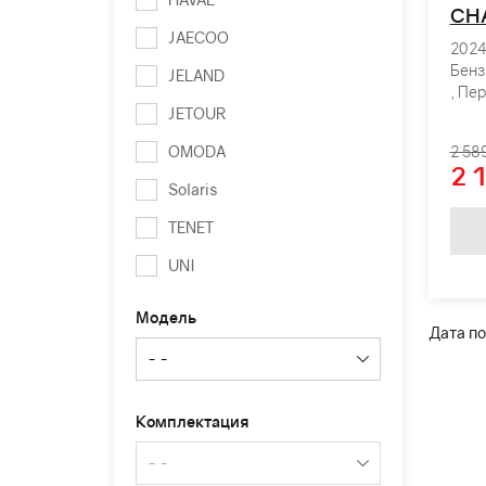
CH
JAECOO
2024 
Бенз
JELAND
, Пе
JETOUR
OMODA
2 58
2 
Solaris
TENET
UNI
Модель
Дата по
Комплектация