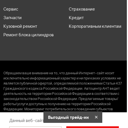
Сервис
Страхование
Запчасти
Кредит
Кузовной ремонт
Корпоративным клиентам
Ремонт блока цилиндров
Обращаем ваше внимание на то, что данный Интернет-сайт носит
исключительно информационный характер и ни при каких условиях не
является публичной офертой, определяемой положениями Статьи 437
Гражданского кодекса Российской Федерации. Автоцентр АНТ ведет
деятельность на территории Российской Федерации в соответствии с
законодательством Российской Федерации. Предлагаемые товары/
работы/услуги доступны к получению на территории Российской
Федерации. Мониторинг потребительского поведения субъектов
находящихся за пределами Российской Федерации, не ведется. Права
Выгодный трейд-ин
на сайт принадлежат ООО «АНТ Холдинг» (ИНН 2222062347, ОГРН
Данный веб-сайт использует cookie-файлы
1072222000663 от 08.02.2007 года).