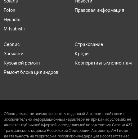
Solaris
Новости
Foton
Правовая информация
Hyundai
Mitsubishi
Сервис
Страхование
Запчасти
Кредит
Кузовной ремонт
Корпоративным клиентам
Ремонт блока цилиндров
Обращаем ваше внимание на то, что данный Интернет-сайт носит
исключительно информационный характер и ни при каких условиях не
является публичной офертой, определяемой положениями Статьи 437
Гражданского кодекса Российской Федерации. Автоцентр АНТ ведет
деятельность на территории Российской Федерации в соответствии с