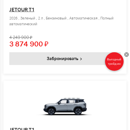
JETOUR T1
2026 , Зеленый , 2 л , Бензиновый , Автоматическая , Полный
автоматический
4 249 900 ₽
3 874 900
₽
Забронировать
Выгодный
трейд-ин
JETOUR T1