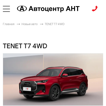
Главная
Новые авто
TENET T7 4WD
TENET T7 4WD