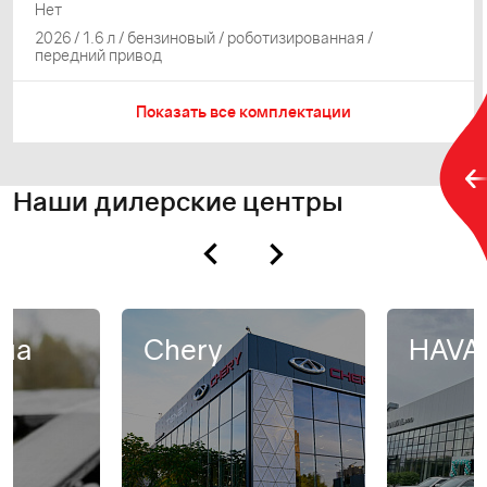
Нет
2026 / 1.6 л / бензиновый / роботизированная /
передний привод
Показать все комплектации
Наши дилерские центры
на
Chery
HAVA