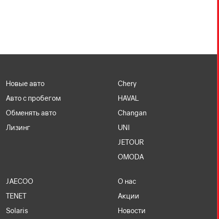
В наличии
293
авто
Ничего не найдено
Дата последнего обновления: 21.07.2026
Показать ещё
281
авто
Новые авто
Chery
Авто с пробегом
HAVAL
Обменять авто
Changan
Лизинг
UNI
JETOUR
OMODA
JAECOO
О нас
TENET
Акции
Solaris
Новости